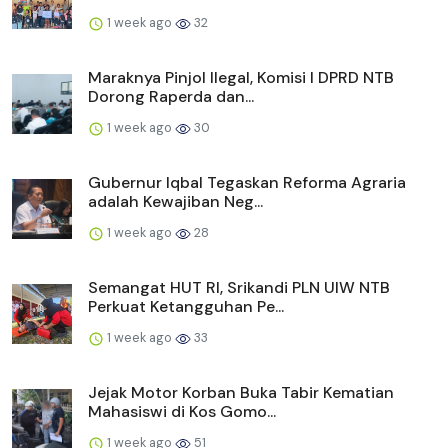
1 week ago
32
Maraknya Pinjol Ilegal, Komisi I DPRD NTB
Dorong Raperda dan...
1 week ago
30
Gubernur Iqbal Tegaskan Reforma Agraria
adalah Kewajiban Neg...
1 week ago
28
Semangat HUT RI, Srikandi PLN UIW NTB
Perkuat Ketangguhan Pe...
1 week ago
33
Jejak Motor Korban Buka Tabir Kematian
Mahasiswi di Kos Gomo...
1 week ago
51