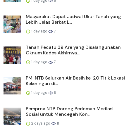
1 day ago
8
Masyarakat Dapat Jadwal Ukur Tanah yang
Lebih Jelas Berkat L...
1 day ago
7
Tanah Pecatu 39 Are yang Disalahgunakan
Oknum Kades Akhirnya...
1 day ago
7
PMI NTB Salurkan Air Besih ke 20 Titik Lokasi
Kekeringan di...
1 day ago
9
Pemprov NTB Dorong Pedoman Mediasi
Sosial untuk Mencegah Kon...
2 days ago
11