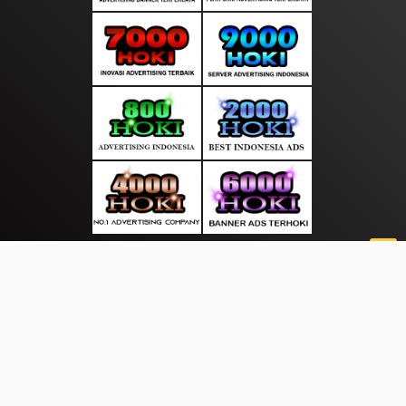
About Us
·
Contact Us
·
Terms & Conditions
·
© sepintaskabar.com 2026. All rights are reserved
Satu Berita|
Harian Nusa |
|
|