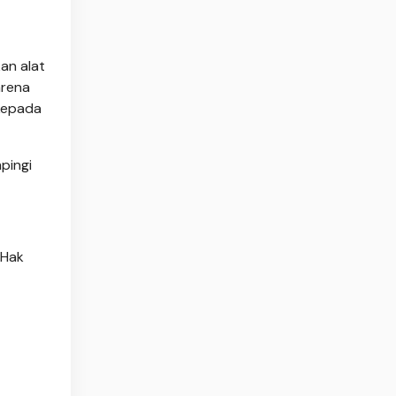
an alat
arena
 kepada
pingi
 Hak