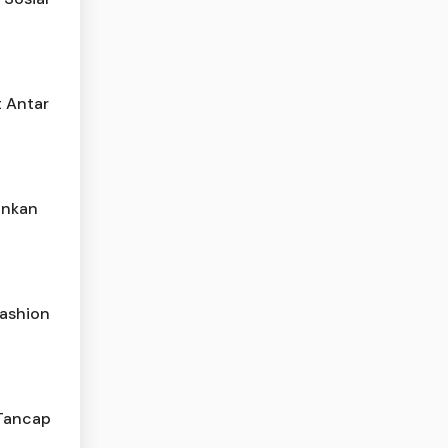
 Antar
ankan
Fashion
 Tancap