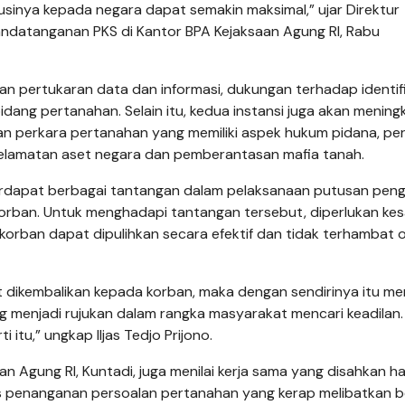
usinya kepada negara dapat semakin maksimal,” ujar Direktur
penandatanganan PKS di Kantor BPA Kejaksaan Agung RI, Rabu
n pertukaran data dan informasi, dukungan terhadap identifi
dang pertanahan. Selain itu, kedua instansi juga akan menin
dan perkara pertanahan yang memiliki aspek hukum pidana, pe
elamatan aset negara dan pemberantasan mafia tanah.
erdapat berbagai tantangan dalam pelaksanaan putusan peng
rban. Untuk menghadapi tantangan tersebut, diperlukan ke
orban dapat dipulihkan secara efektif dan tidak terhambat o
dikembalikan kepada korban, maka dengan sendirinya itu me
ng menjadi rujukan dalam rangka masyarakat mencari keadilan.
itu,” ungkap Iljas Tedjo Prijono.
Agung RI, Kuntadi, juga menilai kerja sama yang disahkan hari
as penanganan persoalan pertanahan yang kerap melibatkan b