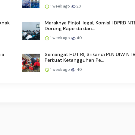
1 week ago
29
Anak
Maraknya Pinjol Ilegal, Komisi I DPRD NT
Dorong Raperda dan...
1 week ago
40
ia
Semangat HUT RI, Srikandi PLN UIW NT
Perkuat Ketangguhan Pe...
1 week ago
40