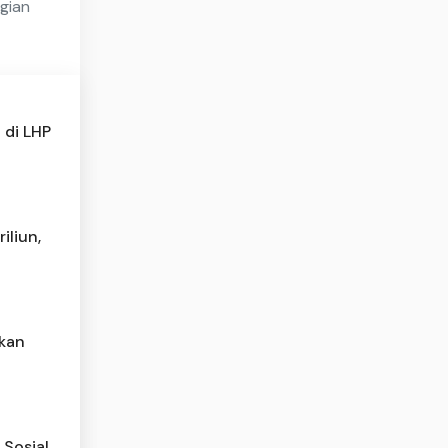
gian
 di LHP
iliun,
kan
Sosial