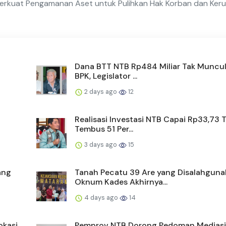
erkuat Pengamanan Aset untuk Pulihkan Hak Korban dan Keru
Dana BTT NTB Rp484 Miliar Tak Muncul
BPK, Legislator ...
2 days ago
12
Realisasi Investasi NTB Capai Rp33,73 Tr
Tembus 51 Per...
3 days ago
15
ang
Tanah Pecatu 39 Are yang Disalahguna
Oknum Kades Akhirnya...
4 days ago
14
okasi
Pemprov NTB Dorong Pedoman Mediasi 