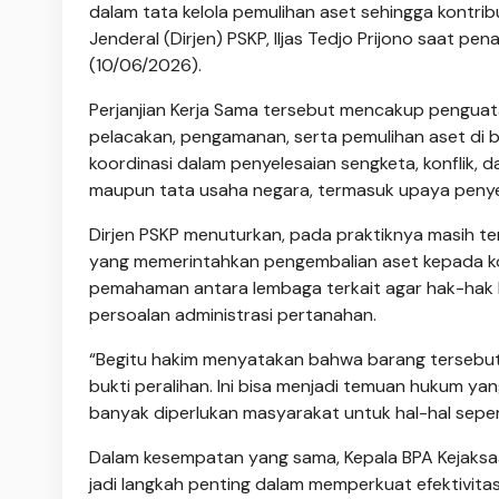
dalam tata kelola pemulihan aset sehingga kontrib
Jenderal (Dirjen) PSKP, Iljas Tedjo Prijono saat 
(10/06/2026).
Perjanjian Kerja Sama tersebut mencakup penguata
pelacakan, pengamanan, serta pemulihan aset di bi
koordinasi dalam penyelesaian sengketa, konflik, 
maupun tata usaha negara, termasuk upaya peny
Dirjen PSKP menuturkan, pada praktiknya masih t
yang memerintahkan pengembalian aset kepada ko
pemahaman antara lembaga terkait agar hak-hak k
persoalan administrasi pertanahan.
“Begitu hakim menyatakan bahwa barang tersebut 
bukti peralihan. Ini bisa menjadi temuan hukum ya
banyak diperlukan masyarakat untuk hal-hal seperti 
Dalam kesempatan yang sama, Kepala BPA Kejaksaan 
jadi langkah penting dalam memperkuat efektivit