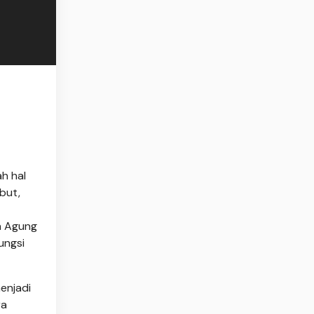
h hal
but,
n Agung
ungsi
enjadi
ra