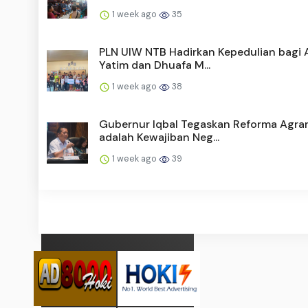
1 week ago
35
PLN UIW NTB Hadirkan Kepedulian bagi 
Yatim dan Dhuafa M...
1 week ago
38
Gubernur Iqbal Tegaskan Reforma Agrar
adalah Kewajiban Neg...
1 week ago
39