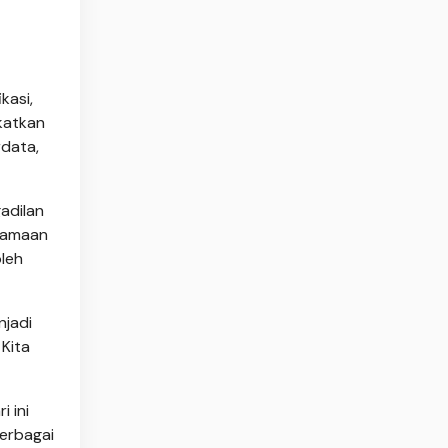
kasi,
gkatkan
rdata,
adilan
samaan
leh
njadi
 Kita
 ini
erbagai