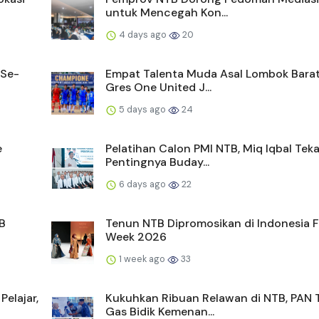
untuk Mencegah Kon...
4 days ago
20
 Se-
Empat Talenta Muda Asal Lombok Barat
Gres One United J...
5 days ago
24
e
Pelatihan Calon PMI NTB, Miq Iqbal Tek
Pentingnya Buday...
6 days ago
22
B
Tenun NTB Dipromosikan di Indonesia 
Week 2026
1 week ago
33
Pelajar,
Kukuhkan Ribuan Relawan di NTB, PAN
Gas Bidik Kemenan...