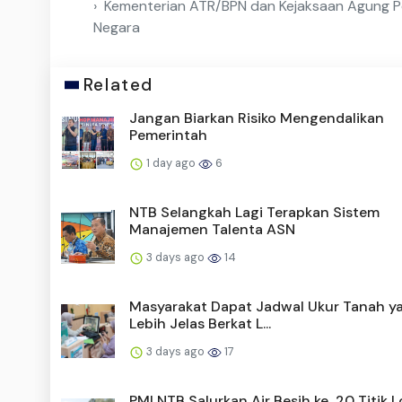
Kementerian ATR/BPN dan Kejaksaan Agung P
Negara
Related
Jangan Biarkan Risiko Mengendalikan
Pemerintah
1 day ago
6
NTB Selangkah Lagi Terapkan Sistem
Manajemen Talenta ASN
3 days ago
14
Masyarakat Dapat Jadwal Ukur Tanah y
Lebih Jelas Berkat L...
3 days ago
17
PMI NTB Salurkan Air Besih ke 20 Titik L