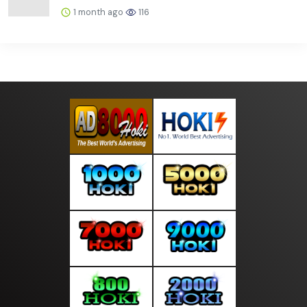
1 month ago
116