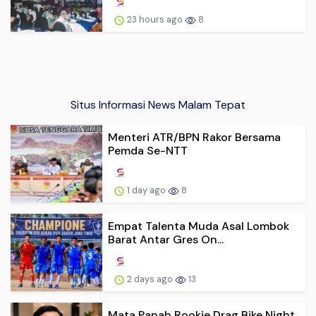
23 hours ago
8
Situs Informasi News Malam Tepat
Menteri ATR/BPN Rakor Bersama
Pemda Se-NTT
1 day ago
8
Empat Talenta Muda Asal Lombok
Barat Antar Gres On...
2 days ago
13
Mata Panah Rookie Drag Bike Night