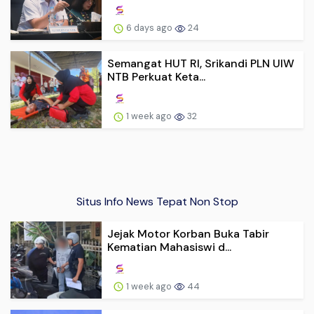
6 days ago
24
Semangat HUT RI, Srikandi PLN UIW
NTB Perkuat Keta...
1 week ago
32
Situs Info News Tepat Non Stop
Jejak Motor Korban Buka Tabir
Kematian Mahasiswi d...
1 week ago
44