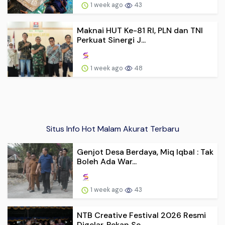
1 week ago
43
Maknai HUT Ke-81 RI, PLN dan TNI
Perkuat Sinergi J...
1 week ago
48
Situs Info Hot Malam Akurat Terbaru
Genjot Desa Berdaya, Miq Iqbal : Tak
Boleh Ada War...
1 week ago
43
NTB Creative Festival 2026 Resmi
Digelar, Pekan Se...