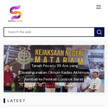
Tanah Pecatu 39 Are yang
Previous
Next
Disalahgunakan Oknum Kades Akhirnya
Kembali ke Pemkab Lombok Barat
LATEST