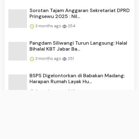
Sorotan Tajam Anggaran Sekretariat DPRD
Pringsewu 2025 : Nil...
3 months ago
254
Pangdam Siliwangi Turun Langsung: Halal
Bihalal KBT Jabar Ba...
3 months ago
251
BSPS Digelontorkan di Babakan Madang:
Harapan Rumah Layak Hu...
3 months ago
249
Pelantikan RT/RW Cikahuripan 2026: 80
Pengurus Resmi Dilanti...
3 months ago
246