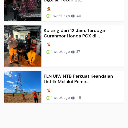
1 week ago
46
Kurang dari 12 Jam, Terduga
Curanmor Honda PCX di ...
1 week ago
37
PLN UIW NTB Perkuat Keandalan
Listrik Melalui Peme...
1 week ago
48